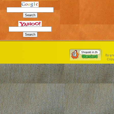
By ผูก
Copyri