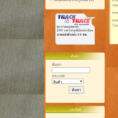
การ
จตุ
การ
การ
โกศ
ค้นหา
ค้นหา
ประเภท
แลกลิงค์