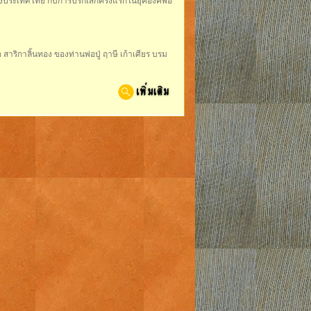
งประเทศไทย กับการปรกเสกครั้งแรกในยุคองค์พ่อ
ริกาลิ้นทอง ของท่านพ่อปู่ ฤาษี เก้าเศียร บรม