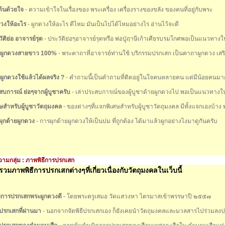
มต้นด้วยใจ
- ความเข้าใจในเรื่องของ พระเครื่อง เครื่องรางของขลัง ของคนที่อยู่กับพระ
ดวงให้อะไร
- ผูกดวงให้อะไร ดีไหม มันเป็นไปได้ไหมอย่างไร อ่านไว้จะดี
ัติย่อ อาจารย์รุต
- ประวัติย่อๆอาจารย์รุตหรือ พ่อปู่ฤาษีเก้าเศียรบรมโกศพอเป็นแนวทาง
ยผูกดวงสายขาว 100%
- พระคาถาที่อาจารย์ท่านใช้ บริกรรมปรกเสก เป็นคาถาผูกดวง เส
ผูกดวงใช้แล้วได้ผลจริง ?
- คำถามนี้เป็นคำถามที่ติดอยู่ในใจคนหลายคน แต่มีน้อยคนมา
สบการณ์ ย่อๆจากผู้บูชาครับ
- เล่าประสบการณ์ของผู้บูชาด้ายผูกดวงไป พอเป็นแนวทาง
ษสำหรับผู้บูชาวัตถุมงคล
- ของต่างๆที่แจกพิเศษสำหรับผู้บูชาวัตถุมงคล มีทั้งแจกเองบ้
ผุกด้ายผูกดวง
- การผุกด้ายผูกดวงให้เป็นปม ที่ถูกต้อง ได้มาแล้วผูกอย่างไงมาดูกันครับ
ามกลุ่ม : ภาพพิธีการปรกเสก
วมภาพพิธีการปรกเสกต่างๆที่เกี่ยวเนื่องกับวัตถุมงคลในเว็บนี้
การปรกเสกพระผูกดวงดี
- โดยพระครูเสมอ วัดแสวงหา ไตรมาสเข้าพรรษาปี ๒๕๕๗
ปรกเสกที่ผ่านมา
- นอกจากจัดพิธีปรกเสกเอง ก็ยังเคยนำวัตถุมงคลและมวลสารไปร่วมล