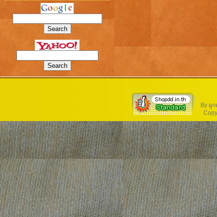
By ผูก
Copyri